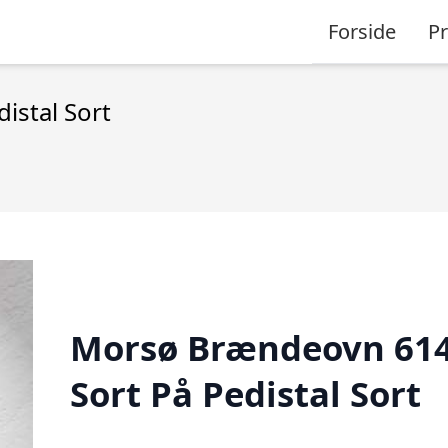
Forside
P
istal Sort
Morsø Brændeovn 61
Sort På Pedistal Sort