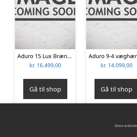
Aduro 15 Lux Brændeovn
kr.
16.499,00
kr.
14.099,00
Gå til shop
Gå til shop
Dette websted