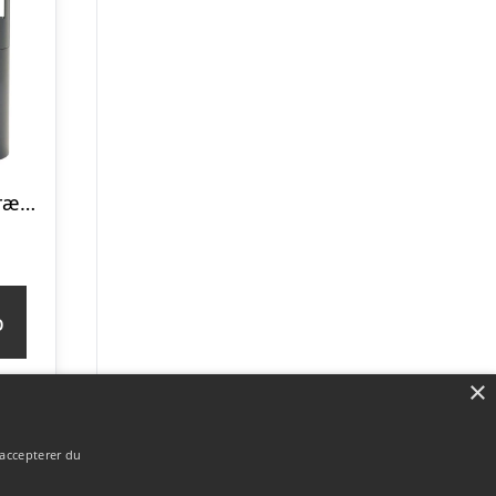
Columbus bio brændeovn med 360-view
p
×
 accepterer du