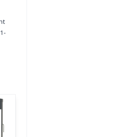
nt
1-