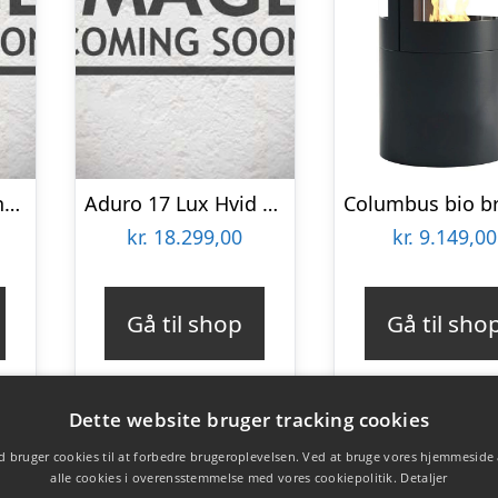
Aduro 9-4 væghængt brændeovn – sort
Aduro 17 Lux Hvid Brændeovn
kr.
18.299,00
kr.
9.149,00
Gå til shop
Gå til sho
Dette website bruger tracking cookies
 bruger cookies til at forbedre brugeroplevelsen. Ved at bruge vores hjemmeside
alle cookies i overensstemmelse med vores cookiepolitik.
Detaljer