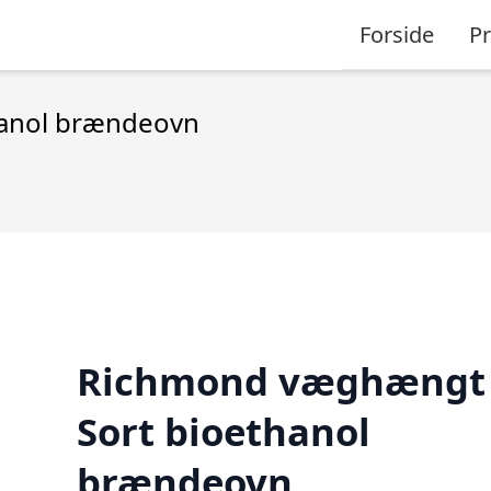
Forside
P
hanol brændeovn
Richmond væghængt 
Sort bioethanol
brændeovn