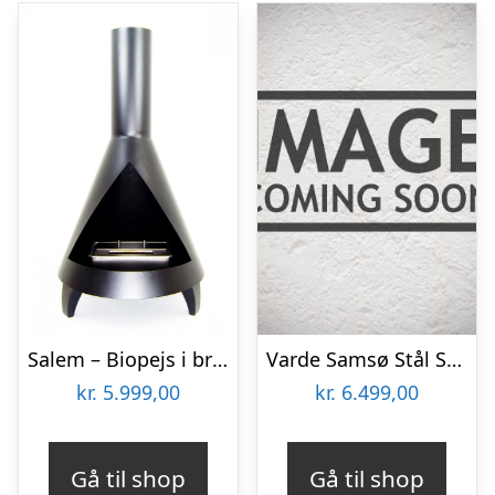
Salem – Biopejs i brændeovns look
Varde Samsø Stål Sort Brændeovn
kr.
5.999,00
kr.
6.499,00
Gå til shop
Gå til shop