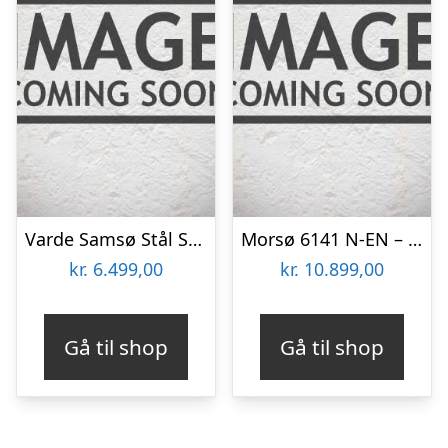
Varde Samsø Stål Sort Brændeovn
Morsø 6141 N-EN – støbte ben – Ø120 røgtud – sort malet Brændeovn
kr.
6.499,00
kr.
10.899,00
Gå til shop
Gå til shop