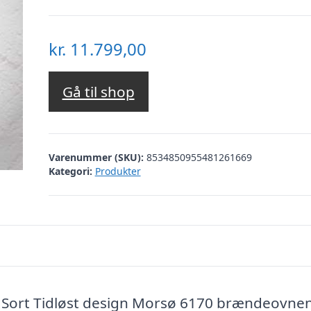
kr.
11.799,00
Gå til shop
Varenummer (SKU):
8534850955481261669
Kategori:
Produkter
ort Tidløst design Morsø 6170 brændeovnen